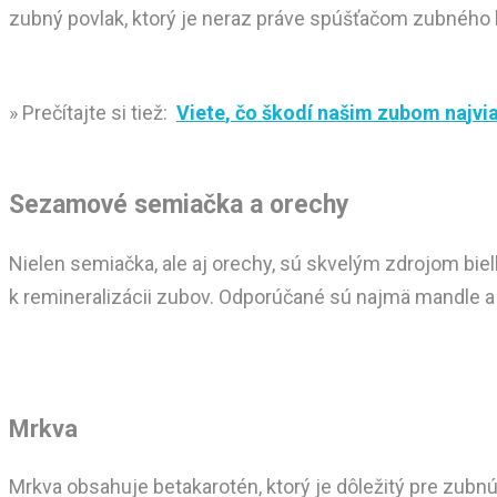
zubný povlak, ktorý je neraz práve spúšťačom zubného 
» Prečítajte si tiež:
V
i
e
t
e
,
č
o
š
k
o
d
í
n
a
š
i
m
z
u
b
o
m
n
a
j
v
i
Sezamové semiačka a orechy
Nielen semiačka, ale aj orechy, sú skvelým zdrojom biel
k remineralizácii zubov. Odporúčané sú najmä mandle a p
Mrkva
Mrkva obsahuje betakarotén, ktorý je dôležitý pre zubn