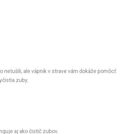
o netušili, ale vápnik v strave vám dokáže pomôcť
čistia zuby.
guje aj ako čistič zubov.