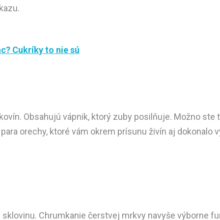
kazu.
a
c
?
C
u
k
r
í
k
y
t
o
n
i
e
s
ú
kovín. Obsahujú vápnik, ktorý zuby posilňuje. Možno ste t
ara orechy, ktoré vám okrem prísunu živín aj dokonalo vy
ú sklovinu. Chrumkanie čerstvej mrkvy navyše výborne fun