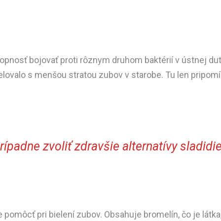
opnosť bojovať proti rôznym druhom baktérií v ústnej du
ovalo s menšou stratou zubov v starobe. Tu len pripomína
rípadne zvoliť zdravšie alternatívy sladidie
môcť pri bielení zubov. Obsahuje bromelín, čo je látka,