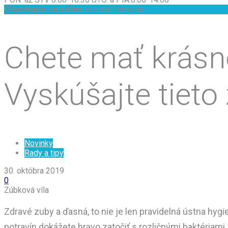
Objednajte sa online
cez náš formulár
Chete mať krásn
Vyskúšajte tieto
Novinky
Rady a tipy
30. októbra 2019
0
Zúbková víla
Zdravé zuby a ďasná, to nie je len pravidelná ústna hy
potravín dokážete hravo zatočiť s rozličnými baktériami. 