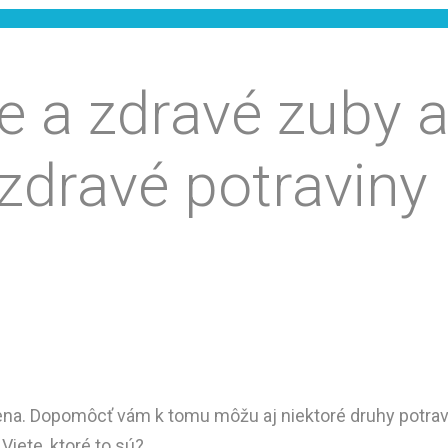
e a zdravé zuby 
 zdravé potraviny
giena. Dopomôcť vám k tomu môžu aj niektoré druhy potra
Viete, ktoré to sú?