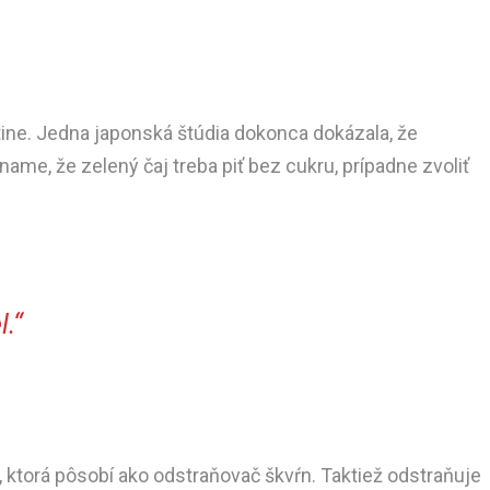
tine. Jedna japonská štúdia dokonca dokázala, že
me, že zelený čaj treba piť bez cukru, prípadne zvoliť
l.“
 ktorá pôsobí ako odstraňovač škvŕn. Taktiež odstraňuje