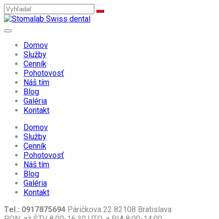
Domov
Služby
Cenník
Pohotovosť
Náš tím
Blog
Galéria
Kontakt
Domov
Služby
Cenník
Pohotovosť
Náš tím
Blog
Galéria
Kontakt
Tel.: 0917875694
Páričkova 22 82108 Bratislava
PON. až ŠTV 8:00-16:30 UTO. a PIA.8:00-14:00